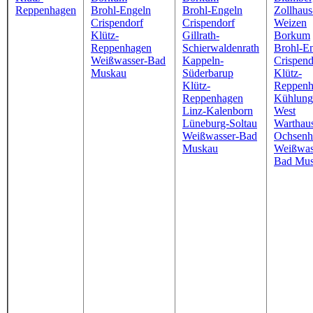
Reppenhagen
Brohl-Engeln
Brohl-Engeln
Zollhaus
Crispendorf
Crispendorf
Weizen
Klütz-
Gillrath-
Borkum
Reppenhagen
Schierwaldenrath
Brohl-E
Weißwasser-Bad
Kappeln-
Crispend
Muskau
Süderbarup
Klütz-
Klütz-
Reppenh
Reppenhagen
Kühlung
Linz-Kalenborn
West
Lüneburg-Soltau
Warthau
Weißwasser-Bad
Ochsenh
Muskau
Weißwas
Bad Mu