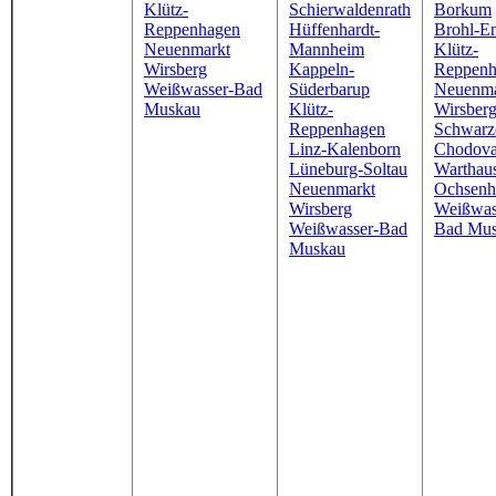
Klütz-
Schierwaldenrath
Borkum
Reppenhagen
Hüffenhardt-
Brohl-E
Neuenmarkt
Mannheim
Klütz-
Wirsberg
Kappeln-
Reppenh
Weißwasser-Bad
Süderbarup
Neuenma
Muskau
Klütz-
Wirsber
Reppenhagen
Schwarz
Linz-Kalenborn
Chodova
Lüneburg-Soltau
Warthau
Neuenmarkt
Ochsenh
Wirsberg
Weißwas
Weißwasser-Bad
Bad Mu
Muskau