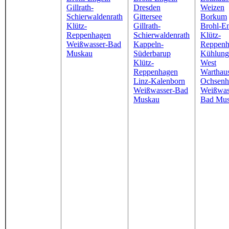
Gillrath-
Dresden
Weizen
Schierwaldenrath
Gittersee
Borkum
Klütz-
Gillrath-
Brohl-E
Reppenhagen
Schierwaldenrath
Klütz-
Weißwasser-Bad
Kappeln-
Reppenh
Muskau
Süderbarup
Kühlung
Klütz-
West
Reppenhagen
Warthau
Linz-Kalenborn
Ochsenh
Weißwasser-Bad
Weißwas
Muskau
Bad Mu