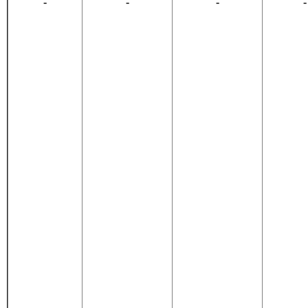
-
-
-
-