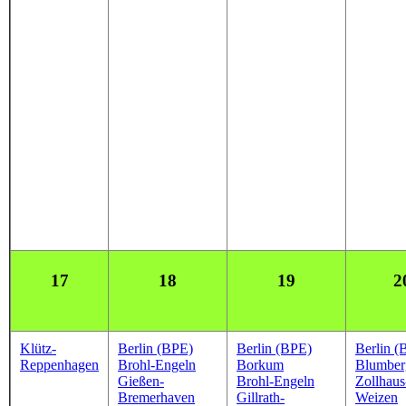
17
18
19
2
Klütz-
Berlin (BPE)
Berlin (BPE)
Berlin (
Reppenhagen
Brohl-Engeln
Borkum
Blumber
Gießen-
Brohl-Engeln
Zollhaus
Bremerhaven
Gillrath-
Weizen