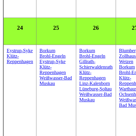
24
25
26
2
Eystrup-Syke
Borkum
Borkum
Blumber
Klütz-
Brohl-Engeln
Brohl-Engeln
Zollhaus
Reppenhagen
Eystrup-Syke
Gillrath-
Weizen
Klütz-
Schierwaldenrath
Borkum
Reppenhagen
Klütz-
Brohl-E
Weißwasser-Bad
Reppenhagen
Klütz-
Muskau
Linz-Kalenborn
Reppenh
Lüneburg-Soltau
Warthau
Weißwasser-Bad
Ochsenh
Muskau
Weißwas
Bad Mu