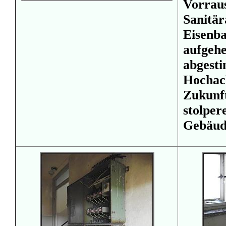
Vorrau
Sanitä
Eisenb
aufge
abges
Hocha
Zukunf
stolpe
Gebäud