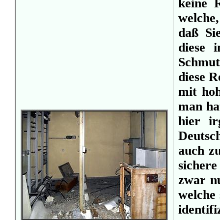
keine 
welche,
daß Si
diese 
Schmut
diese R
mit hoh
man ha
hier i
Deutsc
auch zu
sichere
zwar nu
welche 
identi