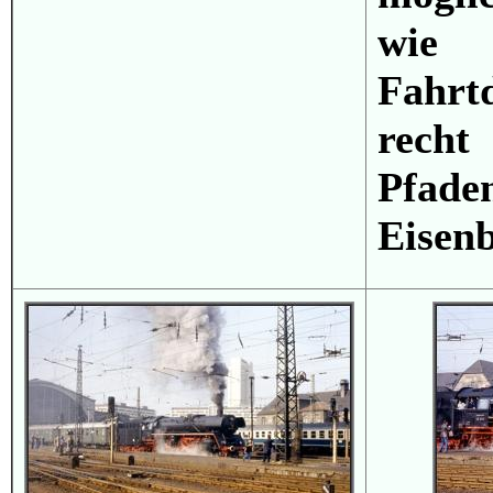
wie
Fahrtd
recht
Pfa
Eisenb