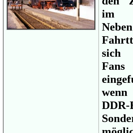
den Z
im L
Ne
Fahrt
sich 
Fans
einge
wenn 
DDR-B
Son
möglic