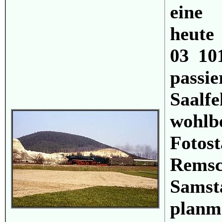
eine 
heute
03 10
passi
Saa
wohlb
Foto
Rem
Sams
plan