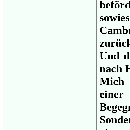
beför
sow
Cambu
zurüc
Und d
nach H
Mich 
ein
Bege
Sond