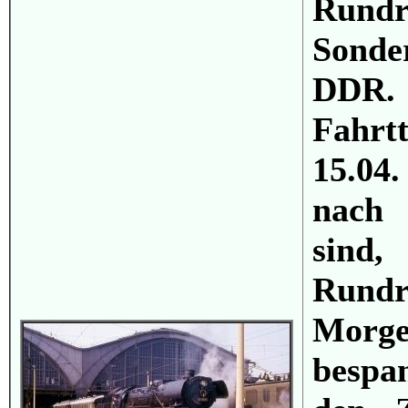
Rund
Sond
DDR.
Fahr
15.04
nach 
sind
Rundr
Mor
bespa