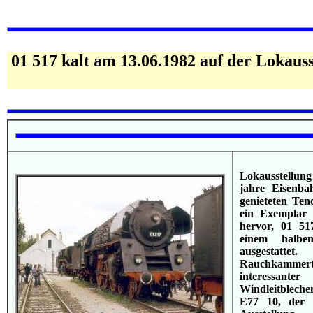
01 517 kalt am 13.06.1982 auf der Lokauss
Lokausstellu
jahre Eisenba
genieteten Ten
ein Exemplar 
hervor, 01 51
einem halbe
ausgestatt
Rauchkammertü
interessant
Windleitblech
E77 10, der 