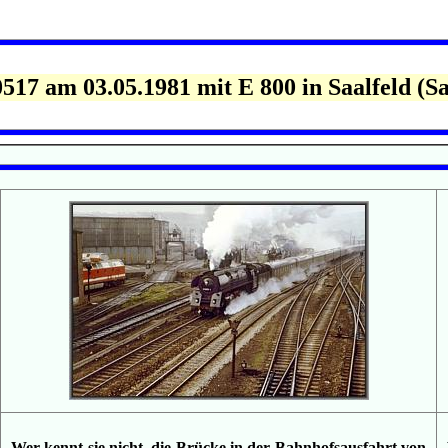
0517 am 03.05.1981 mit E 800 in Saalfeld (Sa
Wer kennt sie nicht, die Brücke in der Bahnhofsausfahrt von