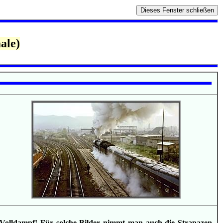
ale)
Volldampf! Für solche Bilder nimmt man auch die Strapazen